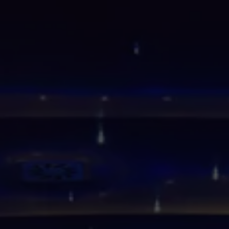
Splendide Lifestyle Spa
Ristorante I Due Sud
Ristorante La Veranda
PARIGI
Hotel Splendide Royal Paris
Ristorante Tosca