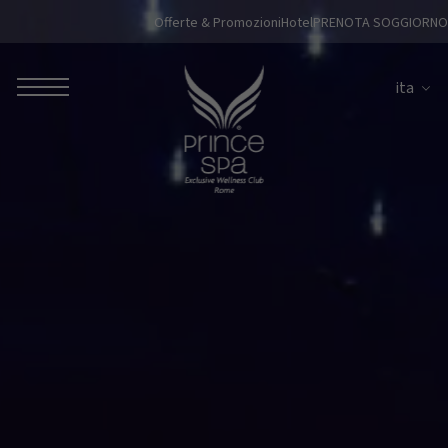
Offerte & Promozioni
Hotel
PRENOTA SOGGIORNO
ita
ROBERTO NALDI COLLECTION
ROMA
Parco dei Principi Grand Hotel & Spa
Hotel Splendide Royal Roma
Hotel Mancino 12
Prince Spa
Ristorante Mirabelle
Adèle Mixology Lounge
LUGANO
Hotel Splendide Royal Lugano