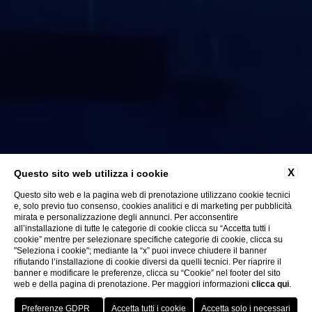
X
Questo sito web utilizza i cookie
Questo sito web e la pagina web di prenotazione utilizzano cookie tecnici
e, solo previo tuo consenso, cookies analitici e di marketing per pubblicità
mirata e personalizzazione degli annunci. Per acconsentire
all’installazione di tutte le categorie di cookie clicca su “Accetta tutti i
cookie” mentre per selezionare specifiche categorie di cookie, clicca su
"Seleziona i cookie"; mediante la “x” puoi invece chiudere il banner
rifiutando l’installazione di cookie diversi da quelli tecnici. Per riaprire il
banner e modificare le preferenze, clicca su “Cookie” nel footer del sito
web e della pagina di prenotazione. Per maggiori informazioni
clicca qui
.
PRENOTA LA
PRENOTA